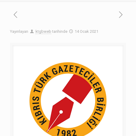
Yayınlayan
ktgbweb
tarihinde
14 Ocak 2021