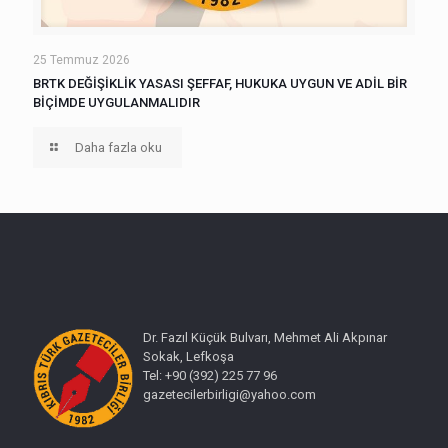
25 Temmuz 2026
BRTK DEĞİŞİKLİK YASASI ŞEFFAF, HUKUKA UYGUN VE ADİL BİR
BİÇİMDE UYGULANMALIDIR
Daha fazla oku
Dr. Fazıl Küçük Bulvarı, Mehmet Ali Akpınar
Sokak, Lefkoşa
Tel: +90 (392) 225 77 96
gazetecilerbirligi@yahoo.com