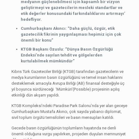
medyanın güçlenebilmesi için kapsamlı bir vizyon
geliştirmeyi ve gazetecilerin mesleki standartlar ve
etik değerler konusundaki farkındalıklarını artırmayı’
hedefliyor.
Cumhurbaşkanı Akıncı: “Daha güçlü, özgür, etik
gazetecilik fikrinin yaygınlaşması hepimiz için çok
önemli bir konu”
KTGB Başkanı Özuslu: “Dünya Basın Özgürlüğü
Endeksi’nde sayılan tehdit ve gölgelerden
kurtulabilmek mümkündür”
Kıbrıs Türk Gazeteciler Birliği (KTGB) tarafından gazetecilerin ve
medya kurumlarının basın özgürlüğünü ve temel insan haklarını
desteklemek amacıyla Avrupa Birliği (AB) finansal desteğiyle üç
yıl boyunca sürdüreceği ‘Mümkün’(Possible) projesinin açılış
etkinliği dün akşam yapıldı.
KTGB Kompleksi’ndeki Paradise Park Salonu’nda yer alan geceye
Cumhurbaşkanı Mustafa Akıncı, çok sayıda yabancı diplomat,
sivil toplum örgütü temsilcileri ve basın mensupları katıldı.
Gecede basın özgürlüğünün toplumların hayatında ne denli
önemli olduğuna vurgu yapılırken, projeden duyulan memnuniyet