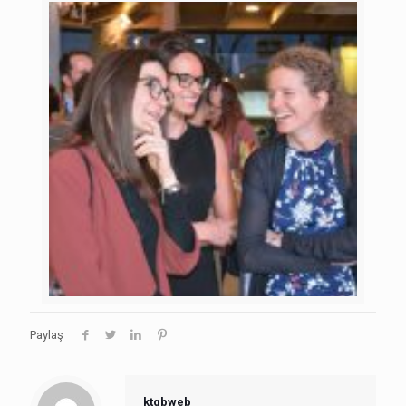
Paylaş
ktgbweb