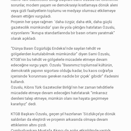
sorunlar, modern yaşam ve demokrasiyi kısıtlamaya dönük aleni
veya gizli faaliyetlerin toplumu ve medyayı olumsuz etkilemeye
devam ettiğini vurguladı.
Projenin her şeye rağmen ‘daha özgür, daha etik, daha güçlü
gazetecilik mümkündür’ şiarı ile yola çıktığını hatırlatan Özuslu,
vizyonlarını “Avrupa standartlarında bir basın ortamı yaratmak”
olarak açıkladı.
“Dünya Basın Özgürlüğü Endeksi’nde sayılan tehdit ve
gölgelerden kurtulabilmek mümkündür” diyen Sami Özuslu,
KTGB’nin bu tehdit ve gölgelerle mücadele etmeye devam
edeceğine vurgu yaptı. Özuslu “Basınımız toplumsal kültürün,
demokratik yapının sigortası olduğu kadar, bu kaos coğrafya
içerisinde ‘korunması gereken nadide bir çiçek’ gibidir” ifadesini
kullandı.
Özuslu, Kıbrıs Türk Gazeteciler Birliği’nin her zaman tehditlerle
mücadele etmeye devam edeceğini hatırlatarak “imkansız
denileni talep etmeye, mümkün olanı ise hayata geçirmeye
kararlıyız” dedi.
KTGB Başkanı Özuslu, geçen yıl hazırlanan ‘Sözlükçe’ye dönük
saldırıları da eleştirdi ve projenin arkasında olmaya devam
ettiklerinin altını çizdi.
Cumhurbaşkanı Mustafa Akıncı da açılış etkinliğinde yaptığı