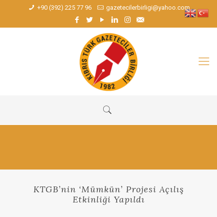
+90 (392) 225 77 96
gazetecilerbirligi@yahoo.com
KTGB’nin ‘Mümkün’ Projesi Açılış
Etkinliği Yapıldı