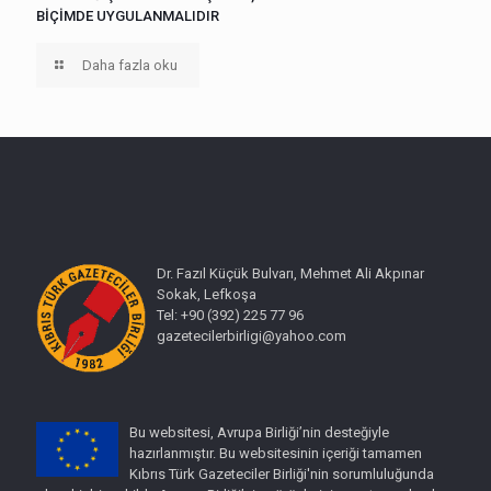
BİÇİMDE UYGULANMALIDIR
Daha fazla oku
Dr. Fazıl Küçük Bulvarı, Mehmet Ali Akpınar
Sokak, Lefkoşa
Tel: +90 (392) 225 77 96
gazetecilerbirligi@yahoo.com
Bu websitesi, Avrupa Birliği’nin desteğiyle
hazırlanmıştır. Bu websitesinin içeriği tamamen
Kıbrıs Türk Gazeteciler Birliği'nin sorumluluğunda