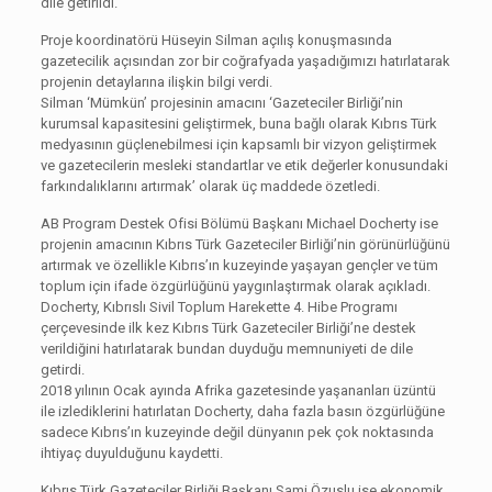
dile getirildi.
Proje koordinatörü Hüseyin Silman açılış konuşmasında
gazetecilik açısından zor bir coğrafyada yaşadığımızı hatırlatarak
projenin detaylarına ilişkin bilgi verdi.
Silman ‘Mümkün’ projesinin amacını ‘Gazeteciler Birliği’nin
kurumsal kapasitesini geliştirmek, buna bağlı olarak Kıbrıs Türk
medyasının güçlenebilmesi için kapsamlı bir vizyon geliştirmek
ve gazetecilerin mesleki standartlar ve etik değerler konusundaki
farkındalıklarını artırmak’ olarak üç maddede özetledi.
AB Program Destek Ofisi Bölümü Başkanı Michael Docherty ise
projenin amacının Kıbrıs Türk Gazeteciler Birliği’nin görünürlüğünü
artırmak ve özellikle Kıbrıs’ın kuzeyinde yaşayan gençler ve tüm
toplum için ifade özgürlüğünü yaygınlaştırmak olarak açıkladı.
Docherty, Kıbrıslı Sivil Toplum Harekette 4. Hibe Programı
çerçevesinde ilk kez Kıbrıs Türk Gazeteciler Birliği’ne destek
verildiğini hatırlatarak bundan duyduğu memnuniyeti de dile
getirdi.
2018 yılının Ocak ayında Afrika gazetesinde yaşananları üzüntü
ile izlediklerini hatırlatan Docherty, daha fazla basın özgürlüğüne
sadece Kıbrıs’ın kuzeyinde değil dünyanın pek çok noktasında
ihtiyaç duyulduğunu kaydetti.
Kıbrıs Türk Gazeteciler Birliği Başkanı Sami Özuslu ise ekonomik