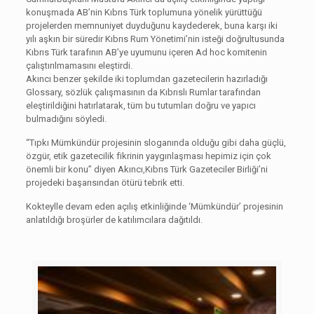
konuşmada AB’nin Kıbrıs Türk toplumuna yönelik yürüttüğü
projelerden memnuniyet duyduğunu kaydederek, buna karşı iki
yılı aşkın bir süredir Kıbrıs Rum Yönetimi’nin isteği doğrultusunda
Kıbrıs Türk tarafının AB’ye uyumunu içeren Ad hoc komitenin
çalıştırılmamasını eleştirdi.
Akıncı benzer şekilde iki toplumdan gazetecilerin hazırladığı
Glossary, sözlük çalışmasının da Kıbrıslı Rumlar tarafından
eleştirildiğini hatırlatarak, tüm bu tutumları doğru ve yapıcı
bulmadığını söyledi.
“Tıpkı Mümkündür projesinin sloganında olduğu gibi daha güçlü,
özgür, etik gazetecilik fikrinin yaygınlaşması hepimiz için çok
önemli bir konu” diyen Akıncı,Kıbrıs Türk Gazeteciler Birliği’ni
projedeki başarısından ötürü tebrik etti.
Kokteylle devam eden açılış etkinliğinde ‘Mümkündür’ projesinin
anlatıldığı broşürler de katılımcılara dağıtıldı.