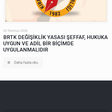
25 Temmuz 2026
BRTK DEĞİŞİKLİK YASASI ŞEFFAF, HUKUKA
UYGUN VE ADİL BİR BİÇİMDE
UYGULANMALIDIR
Daha fazla oku