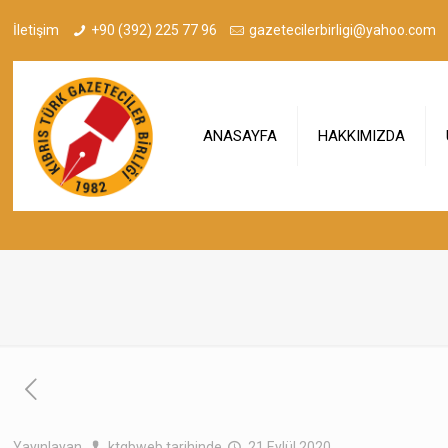
İletişim
+90 (392) 225 77 96
gazetecilerbirligi@yahoo.com
ANASAYFA
HAKKIMIZDA
Yayınlayan
ktgbweb
tarihinde
21 Eylül 2020