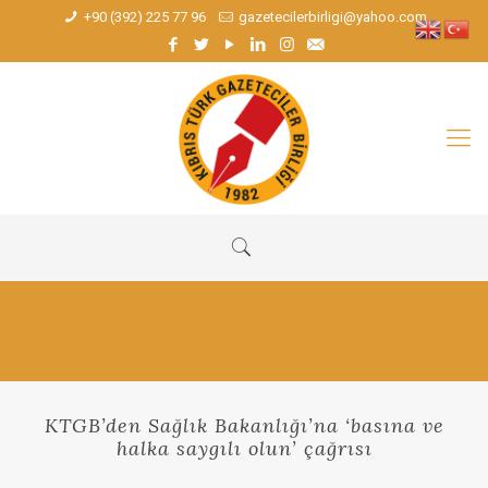
+90 (392) 225 77 96
gazetecilerbirligi@yahoo.com
KTGB’den Sağlık Bakanlığı’na ‘basına ve
halka saygılı olun’ çağrısı