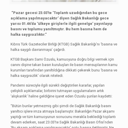
“Pazar gecesi 23.03’te ‘Toplantı uzadığından bu gece
açıklama yapılmayacaktır’ diyen Sağlık Bakanlığı gece
yarısı 01.46’da ‘ülkeye girişlerle ilgili genelge’ yayınlayıp
basını ve toplumu yanıltmıştır. Bu hem basına hem de
halka saygısızlıktır.”
Kıbrıs Türk Gazeteciler Birliği (KTGB) Sağlık Bakanlığı’nı ‘basına ve
halka saygılı davranmaya’ çağırdı.
KTGB Başkanı Sami Özuslu, kamuoyuna doğru bilgi vermek için
canını dişine takan basın kuruluşları ile basın mensuplarının kamu
kurumları tarafından yanıltıldığına dikkati çekerek bunu ‘basına ve
halka saygısızlık’ olarak niteledi.
Pandemi süreciyle ilgili sürekli değiştirilen kararlar, yapılan
çelişkili açıklamalar, birbirini tutmayan uygulamaların artık
‘alışkanlık’ haline geldiğine işaret eden Özuslu şunları kaydetti:
“Bütün bunlar yetmezmiş gibi şimdi de Sağlık Bakanlığı basını
yanıltıcı işlere imza atmaya başlamıştır. Bakanlığın Pazar akşamı
yaptığı ve tüm kamuoyunun sonucunu merakla beklediği toplantı
devam ederken, saat 23.03’te Sağlık Bakanlığı Basın Ofisi’nden
‘Bu akşam açıklama yapılmayacaktır’ notu basına iletilmiştir. Ne