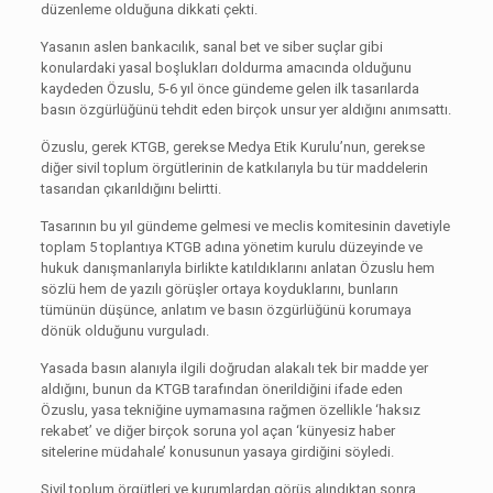
düzenleme olduğuna dikkati çekti.
Yasanın aslen bankacılık, sanal bet ve siber suçlar gibi
konulardaki yasal boşlukları doldurma amacında olduğunu
kaydeden Özuslu, 5-6 yıl önce gündeme gelen ilk tasarılarda
basın özgürlüğünü tehdit eden birçok unsur yer aldığını anımsattı.
Özuslu, gerek KTGB, gerekse Medya Etik Kurulu’nun, gerekse
diğer sivil toplum örgütlerinin de katkılarıyla bu tür maddelerin
tasarıdan çıkarıldığını belirtti.
Tasarının bu yıl gündeme gelmesi ve meclis komitesinin davetiyle
toplam 5 toplantıya KTGB adına yönetim kurulu düzeyinde ve
hukuk danışmanlarıyla birlikte katıldıklarını anlatan Özuslu hem
sözlü hem de yazılı görüşler ortaya koyduklarını, bunların
tümünün düşünce, anlatım ve basın özgürlüğünü korumaya
dönük olduğunu vurguladı.
Yasada basın alanıyla ilgili doğrudan alakalı tek bir madde yer
aldığını, bunun da KTGB tarafından önerildiğini ifade eden
Özuslu, yasa tekniğine uymamasına rağmen özellikle ‘haksız
rekabet’ ve diğer birçok soruna yol açan ‘künyesiz haber
sitelerine müdahale’ konusunun yasaya girdiğini söyledi.
Sivil toplum örgütleri ve kurumlardan görüş alındıktan sonra