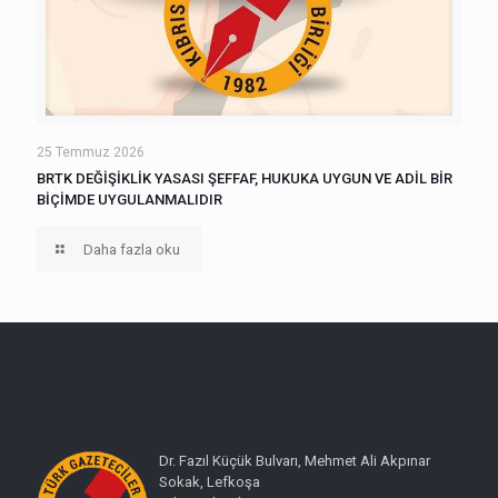
25 Temmuz 2026
BRTK DEĞİŞİKLİK YASASI ŞEFFAF, HUKUKA UYGUN VE ADİL BİR
BİÇİMDE UYGULANMALIDIR
Daha fazla oku
Dr. Fazıl Küçük Bulvarı, Mehmet Ali Akpınar
Sokak, Lefkoşa