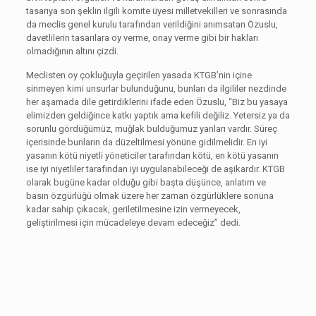
tasarıya son şeklin ilgili komite üyesi milletvekilleri ve sonrasında
da meclis genel kurulu tarafından verildiğini anımsatan Özuslu,
davetlilerin tasarılara oy verme, onay verme gibi bir hakları
olmadığının altını çizdi.
Meclisten oy çokluğuyla geçirilen yasada KTGB’nin içine
sinmeyen kimi unsurlar bulunduğunu, bunları da ilgililer nezdinde
her aşamada dile getirdiklerini ifade eden Özuslu, “Biz bu yasaya
elimizden geldiğince katkı yaptık ama kefili değiliz. Yetersiz ya da
sorunlu gördüğümüz, muğlak bulduğumuz yanları vardır. Süreç
içerisinde bunların da düzeltilmesi yönüne gidilmelidir. En iyi
yasanın kötü niyetli yöneticiler tarafından kötü, en kötü yasanın
ise iyi niyetliler tarafından iyi uygulanabileceği de aşikardır. KTGB
olarak bugüne kadar olduğu gibi başta düşünce, anlatım ve
basın özgürlüğü olmak üzere her zaman özgürlüklere sonuna
kadar sahip çıkacak, geriletilmesine izin vermeyecek,
geliştirilmesi için mücadeleye devam edeceğiz” dedi.