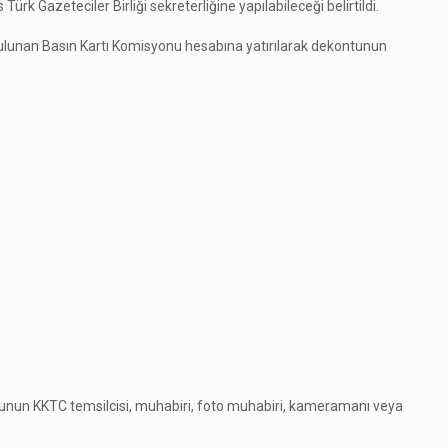
ürk Gazeteciler Birliği sekreterliğine yapılabileceği belirtildi.
da bulunan Basın Kartı Komisyonu hesabına yatırılarak dekontunun
uluşunun KKTC temsilcisi, muhabiri, foto muhabiri, kameramanı veya