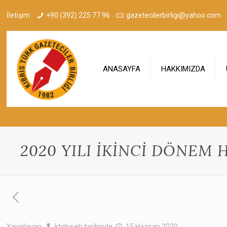
İletişim
+90 (392) 225 77 96
gazetecilerbirligi@yahoo.com
ANASAYFA
HAKKIMIZDA
2020 YILI İKİNCİ DÖNEM
Yayınlayan
ktgbweb
tarihinde
15 Haziran 2020