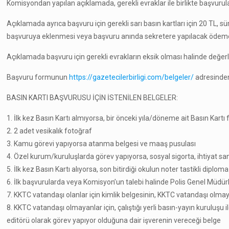
Komisyondan yapılan açıklamada, gerekli evraklar ile birlikte başvuruları
Açıklamada ayrıca başvuru için gerekli sarı basın kartları için 20 TL, 
başvuruya eklenmesi veya başvuru anında sekretere yapılacak ödem
Açıklamada başvuru için gerekli evrakların eksik olması halinde değe
Başvuru formunun
https://gazetecilerbirligi.com/belgeler/
adresinden i
BASIN KARTI BAŞVURUSU İÇİN İSTENİLEN BELGELER:
1. İlk kez Basın Kartı almıyorsa, bir önceki yıla/döneme ait Basın Kartı 
2. 2 adet vesikalık fotoğraf
3. Kamu görevi yapıyorsa atanma belgesi ve maaş pusulası
4. Özel kurum/kuruluşlarda görev yapıyorsa, sosyal sigorta, ihtiyat san
5. İlk kez Basın Kartı alıyorsa, son bitirdiği okulun noter tastikli diplom
6. İlk başvurularda veya Komisyon’un talebi halinde Polis Genel Müdürl
7. KKTC vatandaşı olanlar için kimlik belgesinin, KKTC vatandaşı olmay
8. KKTC vatandaşı olmayanlar için, çalıştığı yerli basın-yayın kuruluş
editörü olarak görev yapıyor olduğuna dair işverenin vereceği belge