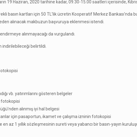
n 19 Haziran, 2020 tarihine kadar, 09.30-15.00 saatleri içerisinde, Kıbrıs T
sürekli basın kartları için 50 TL’lik ücretin Kooperatif Merkez Bankası’n
eden alınacak makbuzun başvuruya eklenmesi istendi.
rlendirmeye alınmayacağı da vurgulandı.
ndirilebileceği belirtildi.
fotokopisi
dığı vb. yatırımlarını gösteren belgeler
a fotokopisi
üğü’nden alınmış iyi hal belgesi
anlar için pasaportun, ikamet ve çalışma izninin fotokopisi
u ile en az 1 yıllık sözleşmesinin sureti veya yabancı bir basın-yayın kur