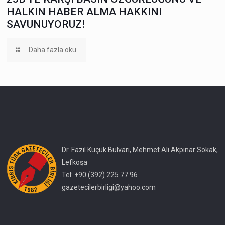
HALKIN HABER ALMA HAKKINI
SAVUNUYORUZ!
Daha fazla oku
Dr. Fazıl Küçük Bulvarı, Mehmet Ali Akpınar Sokak,
Lefkoşa
Tel: +90 (392) 225 77 96
gazetecilerbirligi@yahoo.com