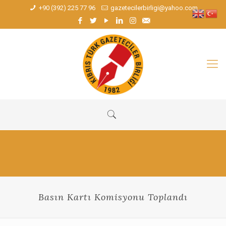
+90 (392) 225 77 96
gazetecilerbirligi@yahoo.com
Basın Kartı Komisyonu Toplandı