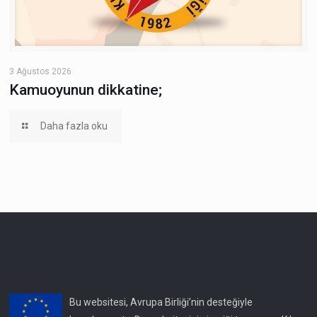
3 Ağustos 2026
Kamuoyunun dikkatine;
Daha fazla oku
Bu websitesi, Avrupa Birliği’nin desteğiyle