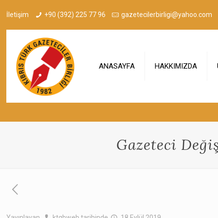
İletişim
+90 (392) 225 77 96
gazetecilerbirligi@yahoo.com
ANASAYFA
HAKKIMIZDA
Gazeteci Deği
Yayınlayan
ktgbweb
tarihinde
18 Eylül 2019