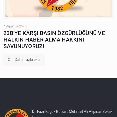
4 Ağustos 2026
23B’YE KARŞI BASIN ÖZGÜRLÜĞÜNÜ VE
HALKIN HABER ALMA HAKKINI
SAVUNUYORUZ!
Daha fazla oku
Dr. Fazıl Küçük Bulvarı, Mehmet Ali Akpınar Sokak,