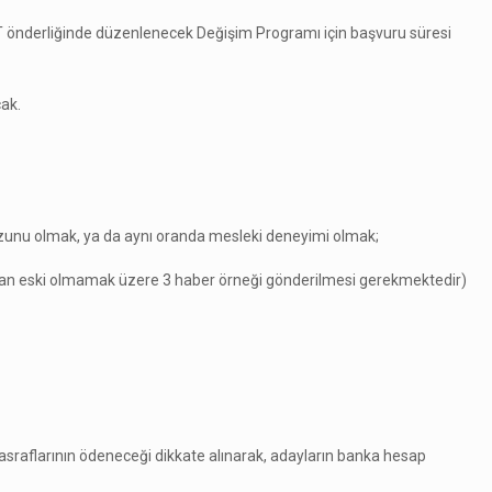
-AGİT önderliğinde düzenlenecek Değişim Programı için başvuru süresi
cak.
 mezunu olmak, ya da aynı oranda mesleki deneyimi olmak;
 aydan eski olmamak üzere 3 haber örneği gönderilmesi gerekmektedir)
sraflarının ödeneceği dikkate alınarak, adayların banka hesap