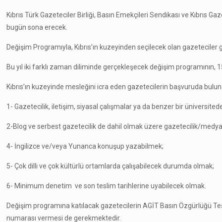
Kıbrıs Türk Gazeteciler Birliği, Basın Emekçileri Sendikası ve Kıbrıs G
bugün sona erecek.
Değişim Programıyla, Kıbrıs’ın kuzeyinden seçilecek olan gazetecile
Bu yıl iki farklı zaman diliminde gerçekleşecek değişim programının, 1
Kıbrıs’ın kuzeyinde mesleğini icra eden gazetecilerin başvuruda buluna
1- Gazetecilik, iletişim, siyasal çalışmalar ya da benzer bir üniversi
2-Blog ve serbest gazetecilik de dahil olmak üzere gazetecilik/medya
4- İngilizce ve/veya Yunanca konuşup yazabilmek;
5- Çok dilli ve çok kültürlü ortamlarda çalışabilecek durumda olmak;
6- Minimum denetim ve son teslim tarihlerine uyabilecek olmak.
Değişim programına katılacak gazetecilerin AGİT Basın Özgürlüğü Teşk
numarası vermesi de gerekmektedir.