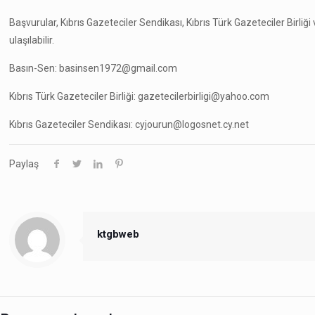
Başvurular, Kıbrıs Gazeteciler Sendikası, Kıbrıs Türk Gazeteciler Birliği
ulaşılabilir.
Basın-Sen:
basinsen1972@gmail.com
Kıbrıs Türk Gazeteciler Birliği:
gazetecilerbirligi@yahoo.com
Kıbrıs Gazeteciler Sendikası:
cyjourun@logosnet.cy.net
Paylaş
ktgbweb