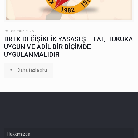
25 Temmuz 2026
BRTK DEĞİŞİKLİK YASASI ŞEFFAF, HUKUKA
UYGUN VE ADİL BİR BİÇİMDE
UYGULANMALIDIR
Daha fazla oku
Hakkımızda