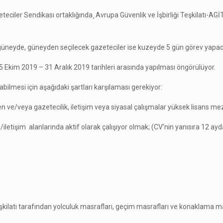
azeteciler Sendikası ortaklığında¸ Avrupa Güvenlik ve İşbirliği Teşkilatı
r güneyde, güneyden seçilecek gazeteciler ise kuzeyde 5 gün görev yapa
5 Ekim 2019 – 31 Aralık 2019 tarihleri arasında yapılması öngörülüyor.
bilmesi için aşağıdaki şartları karşılaması gerekiyor:
teden ve/veya gazetecilik, iletişim veya siyasal çalışmalar yüksek lisans
/iletişim alanlarında aktif olarak çalışıyor olmak; (CV’nin yanısıra 12
ilatı tarafından yolculuk masrafları, geçim masrafları ve konaklama ma