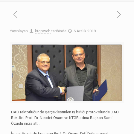
Yayınlayan
ktgbweb
tarihinde
6 Aralık 2018
DAÜ rektörlüğünde gerçekleştirilen iş birliği protokolünde DAÜ
Rektörü Prof. Dr. Necdet Osam ve KTGB adına Başkan Sami
Özuslu imza attı.
İmza töreninde konuşan Prof. Dr. Osam, DAÜ’nün sosyal