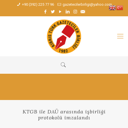
+90 (392) 225 77 96
gazetecilerbirligi@yahoo.com
KTGB ile DAÜ arasında işbirliği
protokolü imzalandı