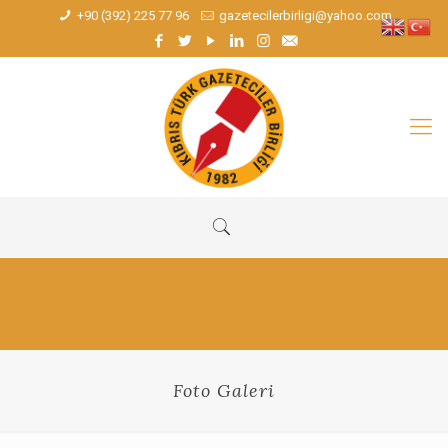
+90 (392) 225 77 96
gazetecilerbirligi@yahoo.com
Foto Galeri